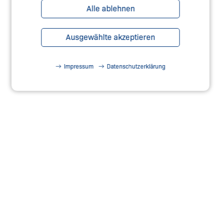
Alle ablehnen
Ausgewählte akzeptieren
UNSER SAFETY WEBSHOP
Impressum
Datenschutzerklärung
Jetzt besuchen
FINDEN SIE IHREN
ANSPRECHPARTNER
Jetzt besuchen