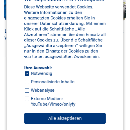
Diese Webseite verwendet Cookies.
Weitere Informationen zu den
eingesetzten Cookies erhalten Sie in
unserer Datenschutzerklärung. Mit einem
Klick auf die Schaltfläche „Alle
Lösungen für den schnellen und sicheren Transport
Akzeptieren“ stimmen Sie dem Einsatz all
von Menschen und Gepäck
dieser Cookies zu. Über die Schaltfläche
„Ausgewählte akzeptieren“ willigen Sie
nur in den Einsatz der Cookies zu den
von Ihnen ausgewählten Zwecken ein.
Ihre Auswahl:
Notwendig
Personalisierte Inhalte
Webanalyse
Externe Medien:
YouTube/Vimeo/onlyfy
SAFETY SERVICES – TEC.NICUM
Alle akzeptieren
Mehr erfahren