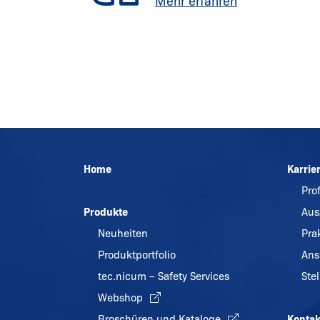
Mehr erfahren
Home
Karrie
Pro
Produkte
Aus
Neuheiten
Pra
Produktportfolio
Ans
tec.nicum – Safety Services
Ste
Webshop
Broschüren und Kataloge
Kontak