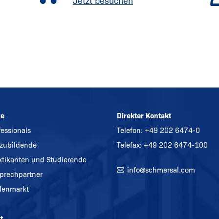
Jetzt besuchen
re
Direkter Kontakt
fessionals
Telefon:
+49 202 6474-0
zubildende
Telefax: +49 202 6474-100
ktikanten und Studierende
info@
schmersal.com
prechpartner
llenmarkt
t