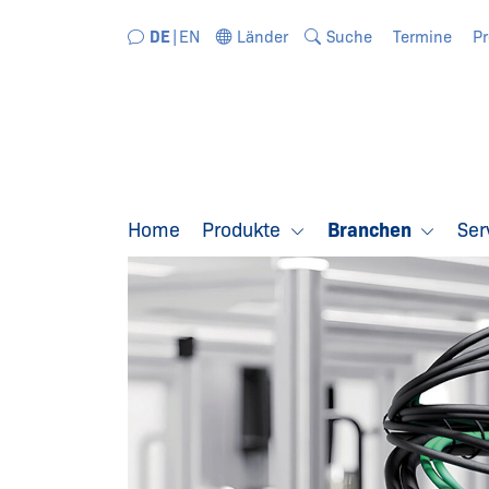
Direkt zur Navigation springen
Direkt zum Inhalt springen
DE
EN
Länder
Suche
Termine
P
Home
Produkte
Branchen
Ser