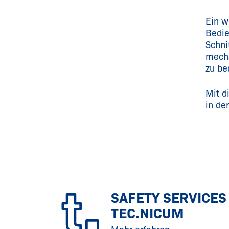
Ein w
Bedie
Schni
mech
zu be
Mit d
in de
SAFETY SERVICES
TEC.NICUM