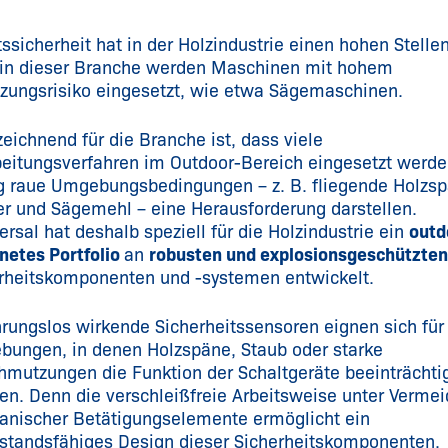
tssicherheit hat in der Holzindustrie einen hohen Stelle
in dieser Branche werden Maschinen mit hohem
tzungsrisiko eingesetzt, wie etwa Sägemaschinen.
eichnend für die Branche ist, dass viele
eitungsverfahren im Outdoor-Bereich eingesetzt werd
g raue Umgebungsbedingungen – z. B. fliegende Holzsp
ter und Sägemehl – eine Herausforderung darstellen.
rsal hat deshalb speziell für die Holzindustrie ein
outd
netes Portfolio
an
robusten und explosionsgeschützten
rheitskomponenten und -systemen entwickelt.
rungslos wirkende Sicherheitssensoren eignen sich für
ungen, in denen Holzspäne, Staub oder starke
hmutzungen die Funktion der Schaltgeräte beeinträchti
en. Denn die verschleißfreie Arbeitsweise unter Verme
nischer Betätigungselemente ermöglicht ein
standsfähiges Design dieser Sicherheitskomponenten.