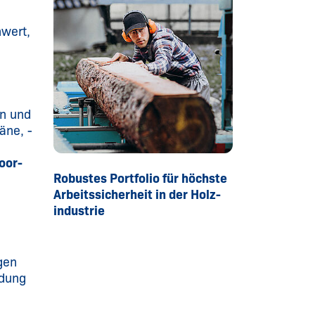
nwert,
en und
äne, -
oor-
Robustes Portfolio für höchste
Arbeitssicherheit in der Holz­
industrie
gen
idung