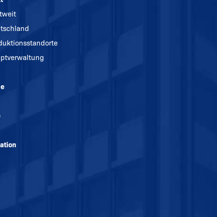
tweit
tschland
duktionsstandorte
ptverwaltung
ne
e
ation