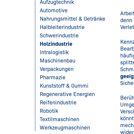
Aufzugtechnik
Automotive
Arbei
Nahrungsmittel & Getränke
denn 
Halbleiterindustrie
Verle
Schwerindustrie
Kennz
Holzindustrie
Bearb
Intralogistik
häufi
Maschinenbau
split
Verpackungen
Schme
geeig
Pharmazie
Siche
Kunststoff & Gummi
Regenerative Energien
Berüh
Reifenindustrie
Umgeb
Robotik
Versc
könnt
Textilmaschinen
mecha
Werkzeugmaschinen
wider