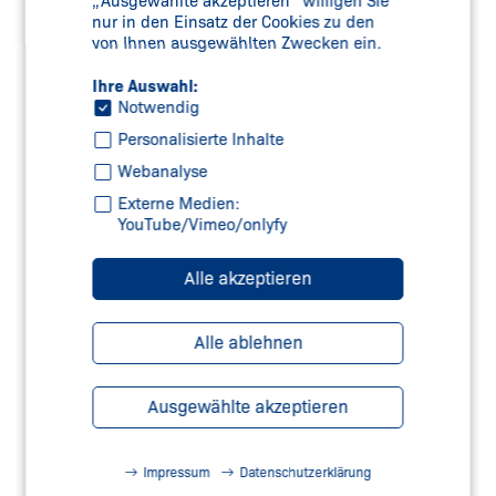
„Ausgewählte akzeptieren“ willigen Sie
nur in den Einsatz der Cookies zu den
von Ihnen ausgewählten Zwecken ein.
Ihre Auswahl:
Notwendig
Personalisierte Inhalte
Webanalyse
Externe Medien:
SAFETY SERVICES – TEC.NICUM
YouTube/Vimeo/onlyfy
Mehr erfahren
Alle akzeptieren
Alle ablehnen
Ausgewählte akzeptieren
UNSERER SAFETY WEBSHOP
Jetzt besuchen
Impressum
Datenschutzerklärung