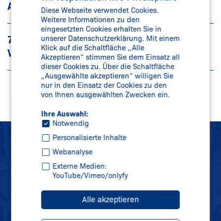
ANSPRUCH
Diese Webseite verwendet Cookies.
Weitere Informationen zu den
eingesetzten Cookies erhalten Sie in
7 | BEWUSSTSEIN FÜR SOZIALE
unserer Datenschutzerklärung. Mit einem
Klick auf die Schaltfläche „Alle
VERANTWORTUNG
Akzeptieren“ stimmen Sie dem Einsatz all
dieser Cookies zu. Über die Schaltfläche
„Ausgewählte akzeptieren“ willigen Sie
nur in den Einsatz der Cookies zu den
von Ihnen ausgewählten Zwecken ein.
Ihre Auswahl:
Notwendig
Personalisierte Inhalte
SCHMERSAL
Webanalyse
Externe Medien:
NEWSLETTER
YouTube/Vimeo/onlyfy
BLEIBEN SIE AUF DEM
Alle akzeptieren
LAUFENDEN