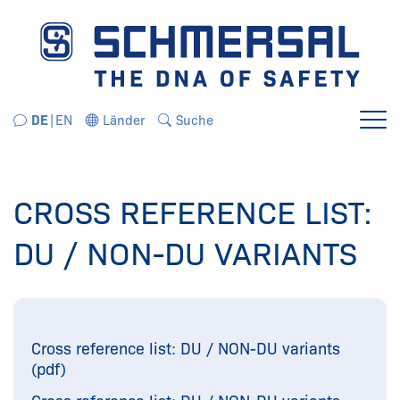
Direkt zur Navigation springen
Direkt zum Inhalt springen
DE
EN
Länder
Suche
Menü
CROSS REFERENCE LIST:
DU / NON-DU VARIANTS
Cross reference list: DU / NON-DU variants
(pdf)