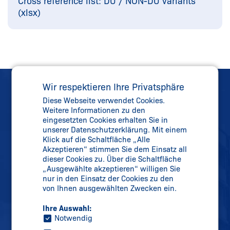
Cross reference list: DU / NON-DU variants
(xlsx)
Wir respektieren Ihre Privatsphäre
Diese Webseite verwendet Cookies.
Weitere Informationen zu den
eingesetzten Cookies erhalten Sie in
unserer Datenschutzerklärung. Mit einem
Direkter Kontakt
Klick auf die Schaltfläche „Alle
Telefon:
+49 202 6474-0
Akzeptieren“ stimmen Sie dem Einsatz all
dieser Cookies zu. Über die Schaltfläche
Telefax: +49 202 6474-100
„Ausgewählte akzeptieren“ willigen Sie
nur in den Einsatz der Cookies zu den
von Ihnen ausgewählten Zwecken ein.
info@
schmersal.com
Ihre Auswahl:
Notwendig