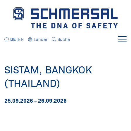
Direkt zur Navigation springen
Direkt zum Inhalt springen
DE
EN
Länder
Suche
Menü
SISTAM, BANGKOK
(THAILAND)
25.09.2026 – 26.09.2026