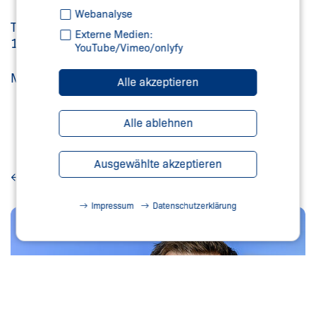
Webanalyse
Termin: Donnerstag,
6. Juni 2024
, 10:00 Uhr –
Externe Medien:
11:00 Uhr
YouTube/Vimeo/onlyfy
Melden Sie sich einfach unter diesem
Link
an.
Alle akzeptieren
Alle ablehnen
Ausgewählte akzeptieren
Zurück
Impressum
Datenschutzerklärung