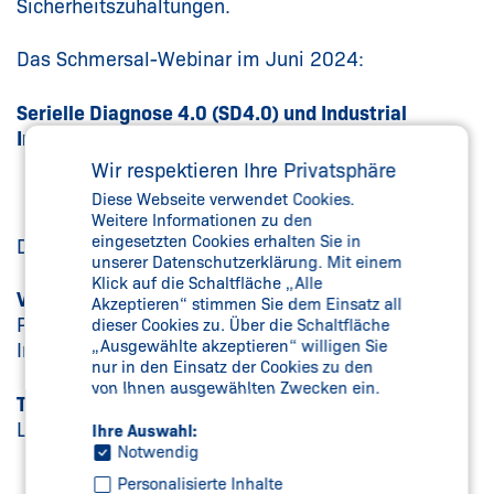
Sicherheitszuhaltungen.
Das Schmersal-Webinar im Juni 2024:
Serielle Diagnose 4.0 (SD4.0) und Industrial
Internet of Things (IIoT)
Wir respektieren Ihre Privatsphäre
Diese Webseite verwendet Cookies.
Weitere Informationen zu den
eingesetzten Cookies erhalten Sie in
Die Referenten der Schmersal Gruppe:
unserer Datenschutzerklärung. Mit einem
Klick auf die Schaltfläche „Alle
Volker Heinzer
, Strategischer Produktmanager
Akzeptieren“ stimmen Sie dem Einsatz all
Programmierbare Elektronische Systeme und
dieser Cookies zu. Über die Schaltfläche
„Ausgewählte akzeptieren“ willigen Sie
Industrie 4.0 / IIoT
nur in den Einsatz der Cookies zu den
von Ihnen ausgewählten Zwecken ein.
Tobias Thiesmann,
Manager System- und
Lösungsvertrieb
Ihre Auswahl:
Notwendig
Personalisierte Inhalte