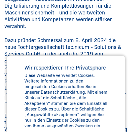
Digitalisierung und Komplettlösungen für die
Maschinensicherheit - und die weltweiten
Aktivitäten und Kompetenzen werden stärker
verzahnt.
Dazu gründet Schmersal zum 8. April 2024 die
neue Tochtergesellschaft tec.nicum - Solutions &
Services GmbH, in der auch die 2019 von
Schmersal übernommene omnicon engineering
GmbH aufgehen wird. Sitz der neuen Gesellschaft
Wir respektieren Ihre Privatsphäre
wird Kirkel-Limbach im Saarland sein. Bruno
Diese Webseite verwendet Cookies.
Ricardo Diniz, der bisher das
Weitere Informationen zu den
eingesetzten Cookies erhalten Sie in
Lateinamerikageschäft von tec.nicum leitete, ist
unserer Datenschutzerklärung. Mit einem
nun Leiter der neugegründeten Tochtergesellschaft
Klick auf die Schaltfläche „Alle
und gleichzeitig Head of Global tec.nicum.
Akzeptieren“ stimmen Sie dem Einsatz all
dieser Cookies zu. Über die Schaltfläche
„Ausgewählte akzeptieren“ willigen Sie
Die vier Säulen, auf denen das Angebot des
nur in den Einsatz der Cookies zu den
tec.nicum bisher aufgebaut ist –
von Ihnen ausgewählten Zwecken ein.
Wissensvermittlung, Beratung, Technische Planung