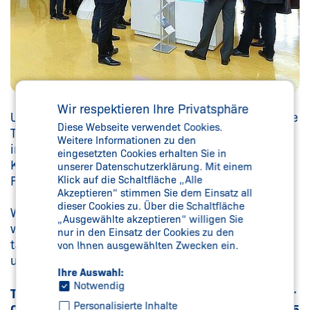
Wir respektieren Ihre Privatsphäre
Unter dem Motto „Delicious Safety“ geht es um die
Diese Webseite verwendet Cookies.
Themen Sicherheit, Hygiene und Automatisierung
Weitere Informationen zu den
im Maschinenbau – und um regionale
eingesetzten Cookies erhalten Sie in
Köstlichkeiten, die wir Ihnen im Rahmen unseres
unserer Datenschutzerklärung. Mit einem
Food Festivals kredenzen.
Klick auf die Schaltfläche „Alle
Akzeptieren“ stimmen Sie dem Einsatz all
dieser Cookies zu. Über die Schaltfläche
Was Sie auf unserer Veranstaltung erwartet – und
„Ausgewählte akzeptieren“ willigen Sie
warum es sich gerade für Sie lohnt, an dem Event
nur in den Einsatz der Cookies zu den
teilzunehmen – erläutern Ihnen Ulrich Bernhardt
von Ihnen ausgewählten Zwecken ein.
und Anton Ivanov in diesem kurzen Video:
Ihre Auswahl:
Notwendig
Termin: 12. Oktober 2023, von 10:00 bis 17:00 Uhr
Personalisierte Inhalte