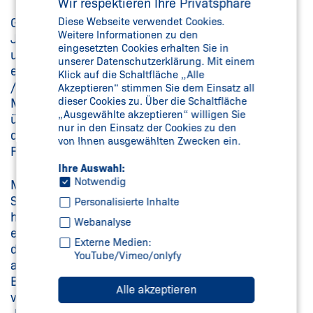
Wir respektieren Ihre Privatsphäre
Grund zur Freude haben Oliver Strauch (links) und
Diese Webseite verwendet Cookies.
Weitere Informationen zu den
Jonas Pieper, beide Auszubildende bei Schmersal
eingesetzten Cookies erhalten Sie in
und gleichzeitig Studenten der Elektrotechnik: Sie
unserer Datenschutzerklärung. Mit einem
erhielten ein Stipendium für das Studienjahr 2022
Klick auf die Schaltfläche „Alle
/ 2023. Die Urkunden wurden ihnen vergangenen
Akzeptieren“ stimmen Sie dem Einsatz all
dieser Cookies zu. Über die Schaltfläche
Mittwoch am Campus Velbert Heiligenhaus
„Ausgewählte akzeptieren“ willigen Sie
überreicht. Das Stipendium wird je zur Hälfte von
nur in den Einsatz der Cookies zu den
der Bundesrepublik Deutschland und von einem
von Ihnen ausgewählten Zwecken ein.
Förderer finanziert.
Ihre Auswahl:
Notwendig
Mit dem Deutschlandstipendium werden
Studierende gefördert, deren Werdegang
Personalisierte Inhalte
herausragende Leistungen in Studium und Beruf
Webanalyse
erwarten lässt. Ausschlaggebend für die Vergabe
Externe Medien:
der Stipendien sind nicht nur gute Noten, sondern
YouTube/Vimeo/onlyfy
auch das soziale und kulturelle Engagement der
Bewerber - und da haben die beiden einiges
Alle akzeptieren
vorzuweisen: Jonas Pieper ist seit über zehn